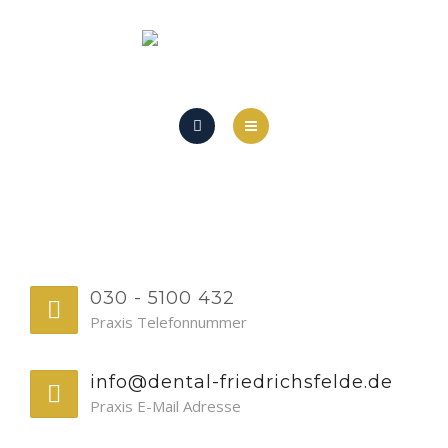
LEISTUNGEN
TERMIN VEREINBAREN
STANDORT
PRAXIS
REGULARIEN
TEAM
LEISTUNGEN
TERMIN VEREINBAREN
030 - 5100 432
Praxis Telefonnummer
STANDORT
info@dental-friedrichsfelde.de
REGULARIEN
Praxis E-Mail Adresse