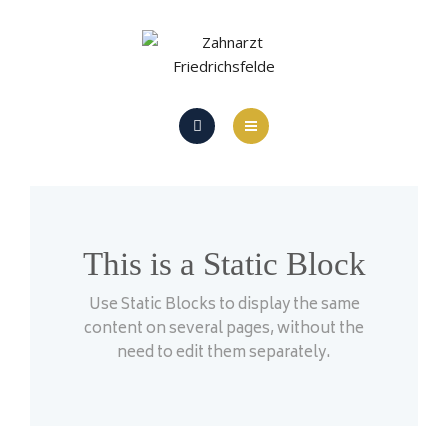
LEISTUNGEN
TERMIN VEREINBAREN
STANDORT
PRAXIS
REGULARIEN
TEAM
LEISTUNGEN
This is a Static Block
TERMIN VEREINBAREN
Use Static Blocks to display the same
content on several pages, without the
STANDORT
need to edit them separately.
REGULARIEN