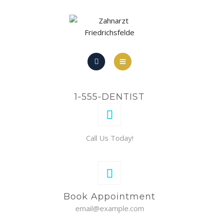
LEISTUNGEN
TERMIN VEREINBAREN
STANDORT
PRAXIS
REGULARIEN
1-555-DENTIST
TEAM
LEISTUNGEN
Call Us Today!
TERMIN VEREINBAREN
STANDORT
REGULARIEN
Book Appointment
email@example.com